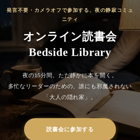
発言不要・カメラオフで参加する、夜の静寂コミュ
ニティ
オンライン読書会
Bedside Library
夜の15分間、ただ静かに本を開く。
多忙なリーダーのための、誰にも邪魔されない
「大人の隠れ家」。
読書会に参加する