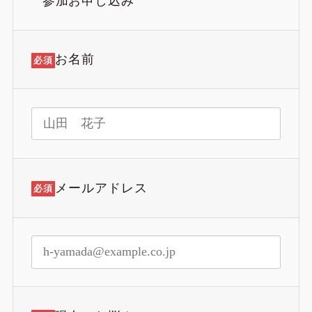
参加お申し込み
る
る
る
画
画
画
面
面
面
で
で
で
お名前
必須
す。
す。
す。
メールアドレス
必須