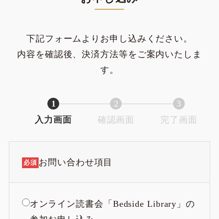
下記フォームよりお申し込みください。
内容を確認後、決済方法等をご案内いたしま
す。
1
2
3
入力画面
現
確認画面
現
完了画面
現
在
在
在
表
表
表
示
示
示
お問い合わせ項目
必須
さ
さ
さ
れ
れ
れ
て
て
て
オンライン読書会「Bedside Library」の
い
い
い