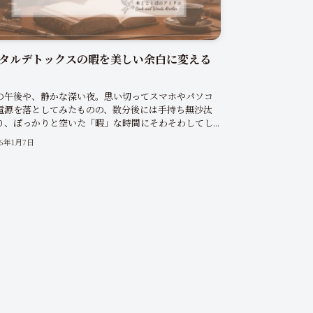
タルデトックスの暇を美しい余白に変える
の午後や、静かな深い夜。思い切ってスマホやパソコ
電源を落としてみたものの、数分後には手持ち無沙汰
り、ぽっかりと空いた「暇」な時間にそわそわしてし...
26年1月7日