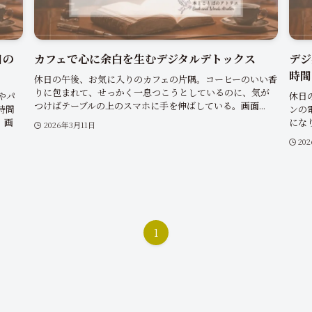
日の
カフェで心に余白を生むデジタルデトックス
デジ
時間
休日の午後、お気に入りのカフェの片隅。コーヒーのいい香
りに包まれて、せっかく一息つこうとしているのに、気が
やパ
休日
つけばテーブルの上のスマホに手を伸ばしている。画面...
時間
ンの
。画
にな
2026年3月11日
20
1