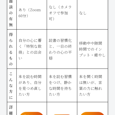
面
談
なし（カメラ
あり（Zoom
の
オフで参加
なし
60分）
有
可）
無
得
ら
自分の心に響
読書の習慣化
移動中や隙間
れ
く「特別な数
と、一日の終
時間でのイン
る
冊」との出会
わりの心の平
プット・癒やし
も
い
穏
の
こ
本を読む時間
本を読む習慣
本を開く時間
ん
があり、自分
をつけ、静か
は無いが、言
な
を見つめ直し
な時間を持ち
葉の力に触れ
方
たい方
たい方
たい方
に
詳
細