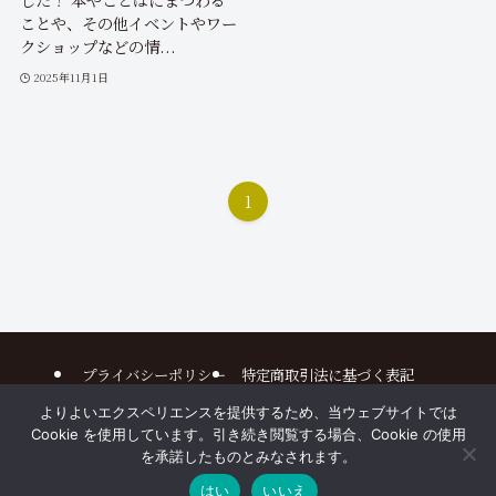
ことや、その他イベントやワー
クショップなどの情...
2025年11月1日
1
プライバシーポリシー
特定商取引法に基づく表記
よりよいエクスペリエンスを提供するため、当ウェブサイトでは
©
2025 本とことばのアトリエ All Rights Reserved. Design by
Cookie を使用しています。引き続き閲覧する場合、Cookie の使用
HANAMIZUKI
を承諾したものとみなされます。
はい
いいえ