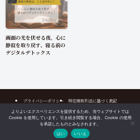
画面の光を伏せる夜。心に
静寂を取り戻す、寝る前の
デジタルデトックス
プライバシーポリシー
特定商取引法に基づく表記
よりよいエクスペリエンスを提供するため、当ウェブサイトでは
©
2025 本とことばのアトリエ All Rights Reserved. Design by
Cookie を使用しています。引き続き閲覧する場合、Cookie の使用
HANAMIZUKI
を承諾したものとみなされます。
はい
いいえ